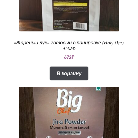
«Жареный лук» готовый в панировке (Holy Om),
450гр
672
₽
В корзину