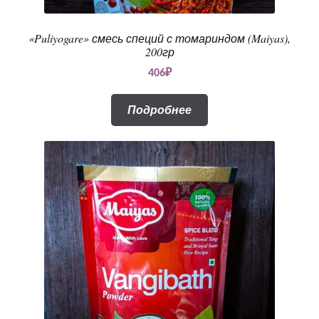
«Puliyogare» смесь специй с томариндом (Maiyas),
200гр
406
₽
Подробнее