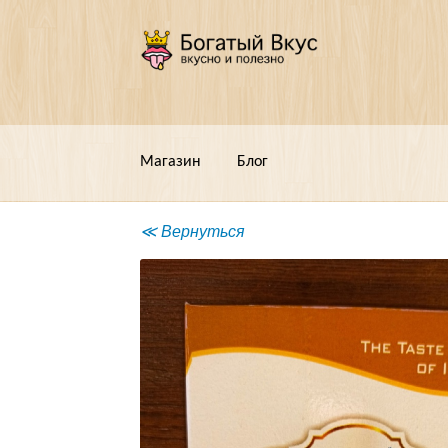
Перейти
Перейти
к
к
навигации
содержимому
Магазин
Блог
≪ Вернуться