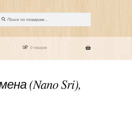
оиск
скать:
0
₽
0 товаров
ена (Nano Sri),