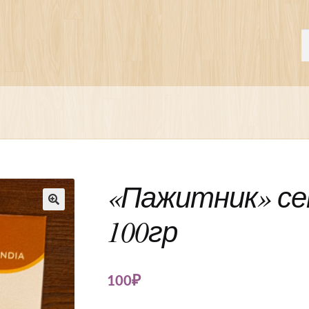
П
И
«Пажитник» сем
100гр
🔍
100
₽