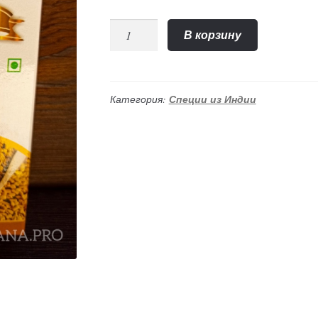
Количество
В корзину
"Пажитник"
семена
(Nano
Sri),
Категория:
Специи из Индии
100гр