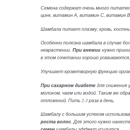
Семена содержат очень много питательн
цинк, витамин А, витамин С, витамин 
Шамбала питает плазму, кровь, костны
Особенно полезна шамбала в случае бо
неврастении.
При анемии
нужно приним
в этом сочетании хорошо усваиваются,
Улучшает кроветворную функцию орган
При сахарном диабете
для снижения у
молоком, чаем или водой. Таким же об
отложений. Пить 2-3 раза в день.
Шамбалу с большим успехом использова
роста волос
. Для этого нужно нанест
семен
шамбалы эффект усилится.