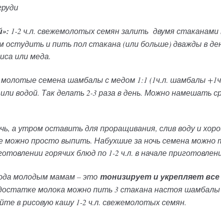
груди
»:
1-2 ч.л. свежемолотых семян залить двумя стаканами 
 остудить и пить пол стакана (или больше) дважды в день
иса или меда.
молотые семена шамбалы с медом 1:1 (1ч.л. шамбалы +1ч.л
ли водой. Так делать 2-3 раза в день. Можно намешать сра
ь, а утром оставить для проращивания, слив воду и хор
ее можно просто выпить. Набухшие за ночь семена можно 
товлении горячих блюд по 1-2 ч.л. в начале приготовлени
люда молодым мамам – это
тонизирует и укрепляет все
едостатке молока можно пить 3 стакана настоя шамбалы (
йте в рисовую кашу 1-2 ч.л. свежемолотых семян.