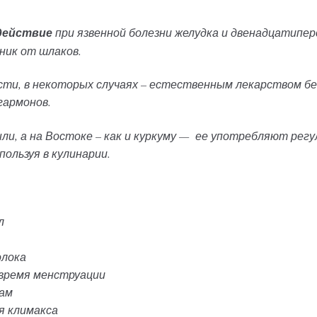
действие
при язвенной болезни желудка и двенадцатипер
ник от шлаков.
сти, в некоторых случаях – естественным лекарством б
гармонов.
и, а на Востоке – как и куркуму —
ее употребляют регу
пользуя в кулинарии.
л
олока
 время менструации
рам
я климакса