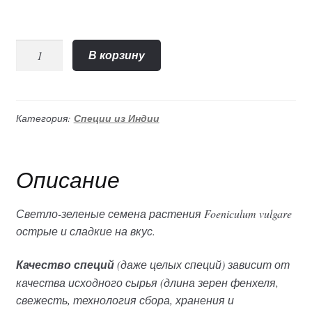
Количество
В корзину
"Фенхель"
семена
(Nano
Sri),
Категория:
Специи из Индии
100гр
Описание
Светло-зеленые семена растения Foeniculum vulgare
острые и сладкие на вкус.
Качество специй
(даже целых специй) зависит от
качества исходного сырья (длина зерен фенхеля,
свежесть, технология сбора, хранения и