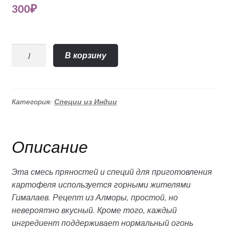
300
₽
Количество
В корзину
"Для
картофеля
по-
деревенски"
Категория:
Специи из Индии
смесь
молотых
специй
Описание
(Lalita),
100гр
Эта смесь пряностей и специй для приготовления
картофеля используется горными жителями
Гималаев. Рецепт из Алморы, простой, но
невероятно вкусный. Кроме того, каждый
ингредиент поддерживает нормальный огонь