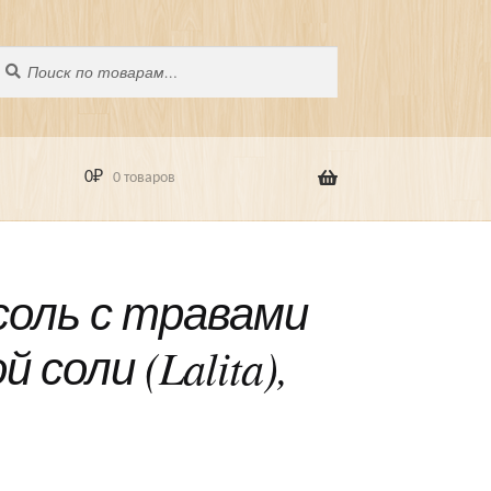
оиск
скать:
0
₽
0 товаров
соль с травами
 соли (Lalita),