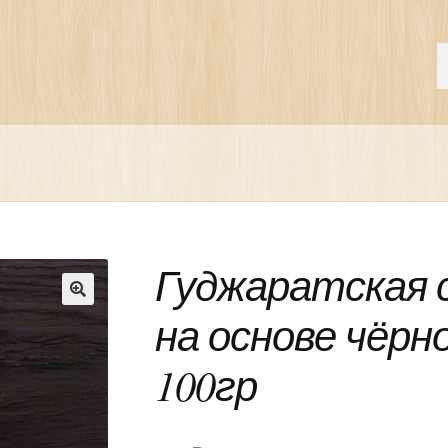
П
И
Гуджаратская 
на основе чёрной
🔍
100гр