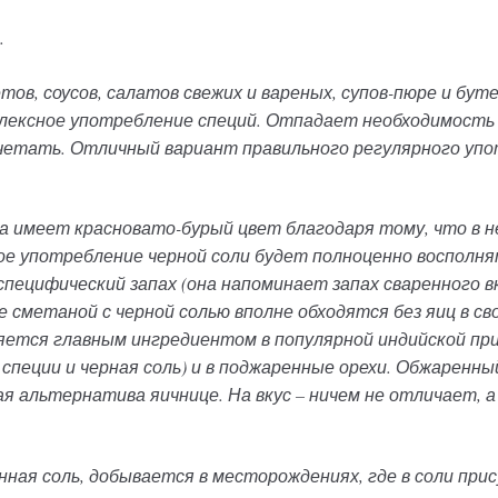
.
ов, соусов, салатов свежих и вареных, супов-пюре и бут
лексное употребление специй. Отпадает необходимость 
четать. Отличный вариант правильного регулярного упот
на имеет красновато-бурый цвет благодаря тому, что в 
ое употребление черной соли будет полноценно восполн
ецифический запах (она напоминает запах сваренного вк
е сметаной с черной солью вполне обходятся без яиц в 
вляется главным ингредиентом в популярной индийской п
специи и черная соль) и в поджаренные орехи. Обжаренны
я альтернатива яичнице. На вкус – ничем не отличает, а
нная соль, добывается в месторождениях, где в соли п