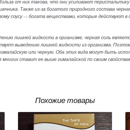
Польза от них такова, что они усиливают перистальтику
чника. Также из-за богатого природного состава черная 
евому соусу — богата веществами, которые действуют в
лению лишней жидкости в организме, черная соль являетс
ствует выведению лишней жидкости из организма. Поэтом
гималайскую или черную. Оба этих вида могут быть испол
ля многих ставит ее выше гималайской по своим свойства
Похожие товары