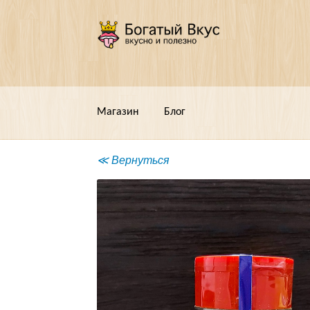
Перейти
Перейти
к
к
навигации
содержимому
Магазин
Блог
≪ Вернуться