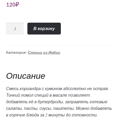
120
₽
Количество
В корзину
"Кориандр
с
кумином"
смесь
Категория:
Специи из Индии
тонкого
помола
(Lalita),
Описание
100гр
Смесь кориандра с кумином абсолютно не острая.
Тонкий помол специй в масале позволяет
добавлять её в бутерброды, заправлять готовые
салаты, пасты, соусы, паштеты. Можно добавлять
в горячие блюда за 2 минуты до готовности.