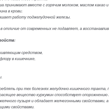
а принимают вместе с горячим молоком, маслом какао и 
ина в крови;
чшает работу поджелудочной железы.
в отличие от современных не подавляет, а восстанавли
войств:
живляющим средством,
флору в кишечнике,
и.
треблять при тех болезнях желудочно-кишечного тракта,
расящее вещество куркумин способствует опорожнению ж
й желчного пузыря и обладает желчегонными свойствами,
ющими свойствами.