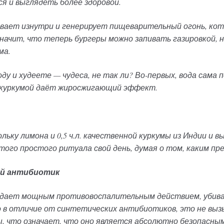
ся и выглядеть более здоровой.
евает изнутри и генерирует пищеварительный огонь, ко
начит, что теперь бургеры можно запивать газировкой, н
ма.
ду и худеете — чудеса, не так ли? Во-первых, вода сама
с куркумой даёт жиросжигающий эффект.
ольку лимона и 0,5 ч.л. качественной куркумы из Индии и 
того простого ритуала свой день, думая о том, каким пр
й антибиотик
ает мощным противовоспалительным действием, убива
 в отличие от синтетических антибиотиков, это не выз
, что означает, что оно является абсолютно безопасным