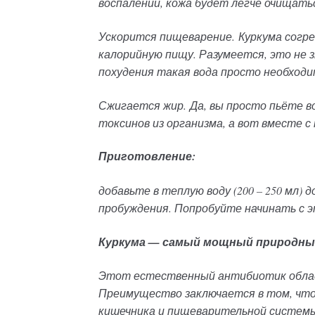
воспалений, кожа будет легче очищать
Ускорится пищеварение. Куркума согр
калорийную пищу. Разумеется, это не з
похудения такая вода просто необходи
Сжигается жир. Да, вы просто пьёте во
токсинов из организма, а вот вместе 
Приготовление:
д
обавьте в теплую воду (200 – 250
мл)
д
пробуждения. Попробуйте начинать с э
Куркума — с
амый мощный природны
Этот естественный антибиотик облад
Преимущество заключается в том, что
кишечника и пищеварительной системы