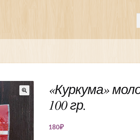
П
И
«Куркума» молот
100 гр.
🔍
180
₽