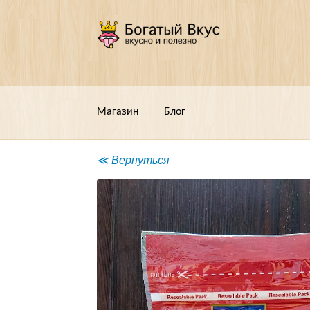
Перейти
Перейти
к
к
навигации
содержимому
Магазин
Блог
≪ Вернуться