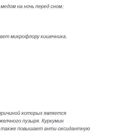
медом на ночь перед сном;
вает микрофлору кишечника.
 причиной которых является
елчного пузыря. Куркумин
 а также повышает анти-оксидантную