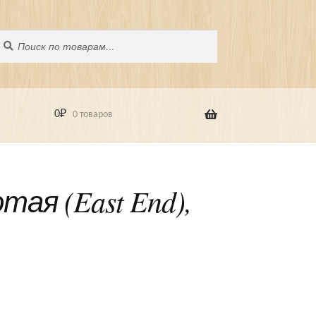
оиск
скать:
0
₽
0 товаров
ая (East End),