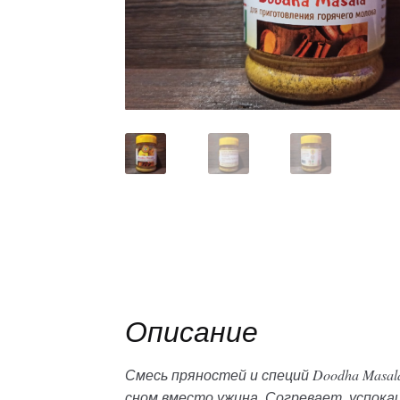
Описание
Смесь пряностей и специй Doodha Masa
сном вместо ужина. Согревает, успока