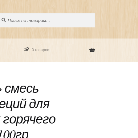
оиск
скать:
0
₽
0 товаров
 смесь
еций для
 горячего
 100гр