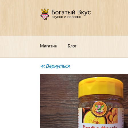
Перейти
Перейти
к
к
навигации
содержимому
Магазин
Блог
≪ Вернуться