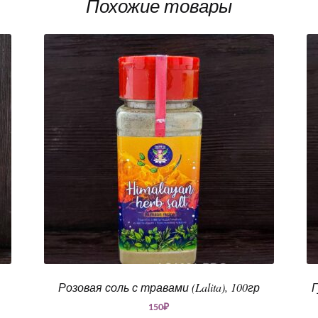
Похожие товары
Розовая соль с травами (Lalita), 100гр
Г
150
₽