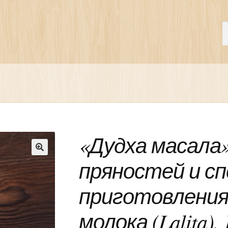
П
И
«Дудха масала»
пряностей и сп
🔍
приготовления
молока (Lalita),