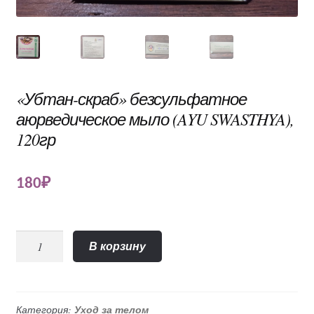
«Убтан-скраб» безсульфатное
аюрведическое мыло (AYU SWASTHYA),
120гр
180
₽
Количество
В корзину
«Убтан-
скраб»
безсульфатное
аюрведическое
Категория:
Уход за телом