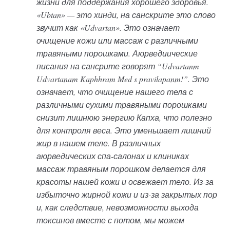
жизни для поддержания хорошего здоровья.
«Ubtan» — это хинди, на санскрите это слово
звучит как «Udvartan». Это означает
очищение кожи или массаж с различными
травяными порошками. Аюрведиические
писания на сансрите говорят “Udvartanm
Udvartanam Kaphhram Med s pravilapanm!”. Это
означает, что очищение нашего тела с
различными сухими травяными порошками
снизит лишнюю энергию Капха, что полезно
для контроля веса. Это уменьшает лишний
жир в нашем теле. В различных
аюрведических спа-салонах и клиниках
массаж травяным порошком делается для
красоты нашей кожи и освежает тело. Из-за
избыточно жирной кожи и из-за закрытых пор
и, как следствие, невозможности выхода
токсинов вместе с потом, мы можем