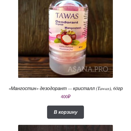
«Мангостин» дезодорант — кристалл (Tawas), 60гр
400
₽
В корзину