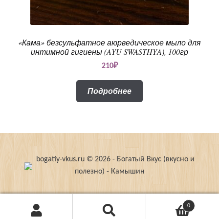
«Кама» безсульфатное аюрведическое мыло для
интимной гигиены (AYU SWASTHYA), 100гр
210
₽
Подробнее
bogatiy-vkus.ru © 2026 - Богатый Вкус (вкусно и
полезно) - Камышин
0
Поиск
Искать: