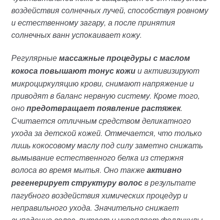
воздействия солнечных лучей, способствуя ровному
и естественному загару, а после принятия
солнечных ванн успокаивает кожу.
Регулярные
массажные процедуры с маслом
кокоса повышают тонус кожи
и активизируют
микроциркуляцию крови, снимают напряжение и
приводят в баланс нервную систему. Кроме того,
оно
предотвращает появление растяжек
.
Считается отличным средством деликатного
ухода за детской кожей. Отмечается, что только
лишь кокосовому маслу под силу заметно снижать
вымывание естественного белка из стержня
волоса во время мытья. Оно также
активно
регенерирует структуру волос
в результате
пагубного воздействия химических процедур и
неправильного ухода. Значительно снижает
выпадение волос, питает и укрепляет фолликулы,