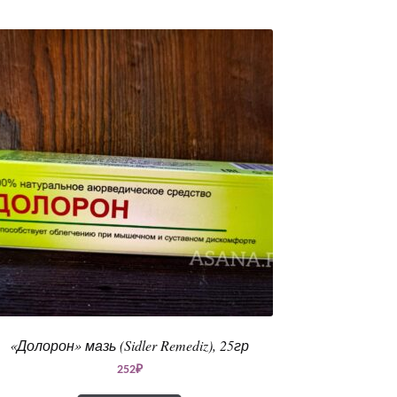
«Долорон» мазь (Sidler Remediz), 25гр
252
₽