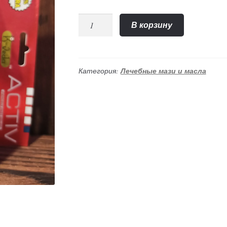
Количество
В корзину
"Сим-
сим"
аюрведический
крем
Категория:
Лечебные мази и масла
против
боли
(Khojati),
36гр