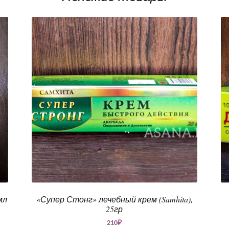
мл
«Супер Стонг» лечебный крем (Samhita),
25гр
210
₽