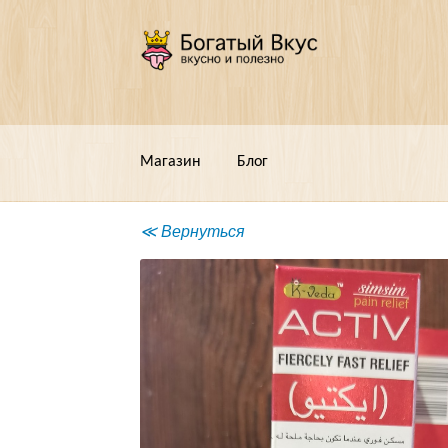
Перейти
Перейти
к
к
навигации
содержимому
Магазин
Блог
≪ Вернуться