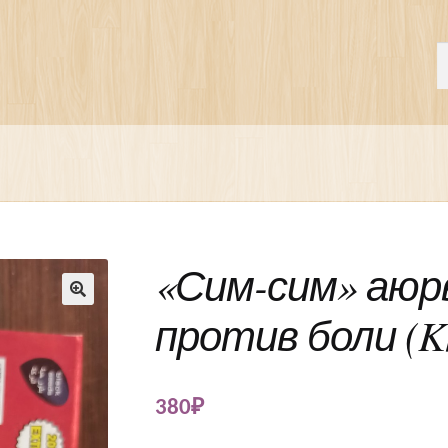
П
И
«Сим-сим» аюр
против боли (Kh
🔍
380
₽