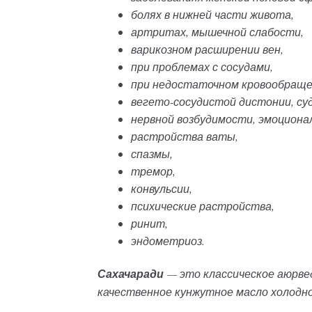
болях в нижней части живота,
артритах, мышечной слабости,
варикозном расширении вен,
при проблемах с сосудами,
при недостаточном кровообраще
вегето-сосудистой дистонии, суд
нервной возбудимости, эмоцион
растройства ваты,
спазмы,
тремор,
конвульсии,
психические растройства,
ринит,
эндометриоз.
Сахачаради
— это классическое аюрве
качественное кунжутное масло холодно