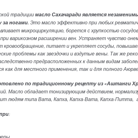
ской традиции
масло Сахачаради является незаменим
 за ногами.
Это масло эффективно при любых ревматичес
авливает микроциркуляцию, борется с хрупкостью сосудов
 при варикозном расширении вен. Устраняет чувство онем
т кровообращение, питает и укрепляет сосуды, повышае
кие проблемы как звездочки и вздутые вены. Так же рек
следственно предрасположенных к данным видам заболева
ся как для местного применения, так и для полного Аюрв
готовлено по традиционному рецепту из «Аштанги Х
ний. Масло обладает тонизирующим действием, нормализ
дит людям типа Вата, Капха, Капха-Вата, Капха-Питта, 
 при
:
феры,