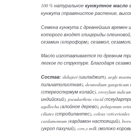
100 % натуральное
кунжутное масло
в
кунжута (травянистое растение, высот
Семена кунжута с древнейших времен ис
которого входят глицериды олеиновой,
сезамин (хлороформ), сезамол, сезамол
Масло изготавливается по древним тр
легкое по структуре. Благодаря сезам
Состав:
shilajeet (шиладжит), aegle maem
пильчатолистная), desmodium gangeticum (
(стереоспермум колайс), oroxylum indicum
индийский), pseudarthria viscid (псеудартр
agallocha (алойное дерево), polugonum orien
ciliates (стробилантес), coleus vetiverioides
cardamomum (кардамон настоящий), boswell
(укроп пахучий), cow,s milk (молоко коров