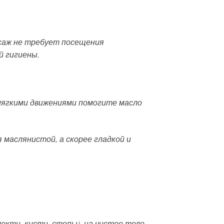
ссаж не требует посещения
й гигиены.
 мягкими движениями помогите масло
 маслянистой, а скорее гладкой и
кти, кисти, стопы), на чистое тело.