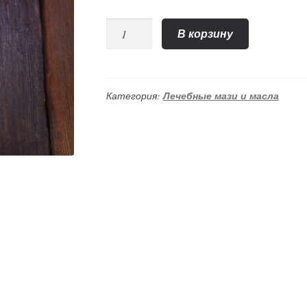
Количество
В корзину
"Сахачаради"
масло
(Amritha),
150гр
Категория:
Лечебные мази и масла