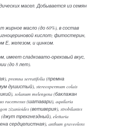
дических масел. Добывается из семян
 жирное масло (до 60%), в состав
лигноцериновой кислот; фитостерин,
м Е, железом, и цинком.
, имеет сладковато-ореховый вкус,
и (до 8 лет).
), premna serratifolia (премна
ум душистый), stereospermum colais
икий), solanum melengena (баклажан
us racemosus (шатавари), aquilaria
n zizanioides (ветиверия), strobilantes
ris (джут трехгнездный), elettaria
рена сердцелистная), anthum graveolens