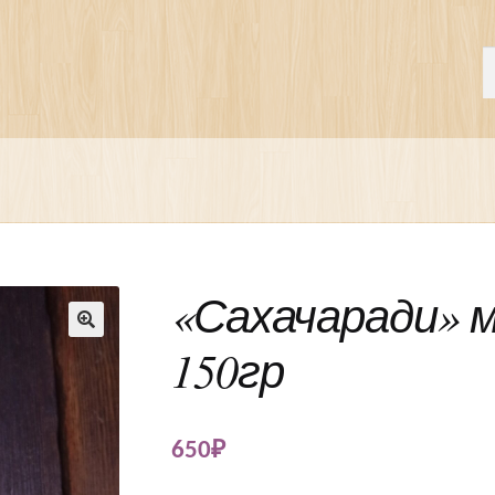
П
И
«Сахачаради» ма
150гр
🔍
650
₽