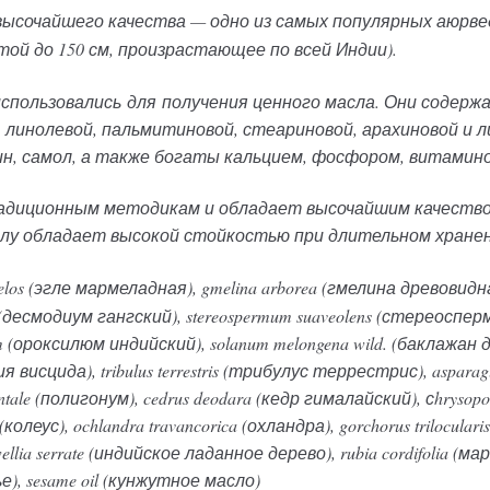
ысочайшего качества — одно из самых популярных аюрве
ой до 150 см, произрастающее по всей Индии).
пользовались для получения ценного масла. Они содержат
 линолевой, пальмитиновой, стеариновой, арахиновой и 
ин, самол, а также богаты кальцием, фосфором, витамино
адиционным методикам и обладает высочайшим качеством
олу обладает высокой стойкостью при длительном хранени
elos (эгле мармеладная), gmelina arborea (гмелина древовидная
десмодиум гангский), stereospermum suaveolens (стереосперм
 (ороксилюм индийский), solanum melongena wild. (баклажан д
ия висцида), tribulus terrestris (трибулус террестрис), asparag
tale (полигонум), cedrus deodara (кедр гималайский), сhrysopogo
 (колеус), ochlandra travancorica (охландра), gorchorus trilocula
ia serrate (индийское ладанное дерево), rubia cordifolia (ма
ье), sesame oil (кунжутное масло)