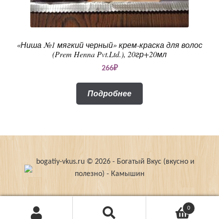
«Ниша №1 мягкий черный» крем-краска для волос
(Prem Henna Pvt.Ltd.), 20гр+20мл
266
₽
Подробнее
bogatiy-vkus.ru © 2026 - Богатый Вкус (вкусно и
полезно) - Камышин
0
Поиск
Искать: