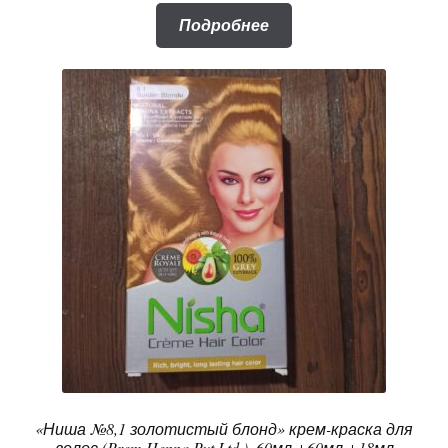
Подробнее
«Ниша №8,1 золотистый блонд» крем-краска для
волос (Prem Henna Pvt.Ltd.), 60мл.+60мл.+18мл