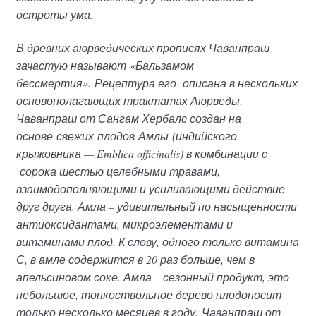
остроты ума.
В древних аюрведических прописях Чаванпраш
зачастую называют
«Бальзамом
бессмертия».
Рецептура его описана в нескольких
основополагающих трактатах Аюрведы.
Чаванпраш от Сангам Хербалс создан на
основе
свежих
плодов
Амлы
(индийского
крыжовника — Emblica officinalis) в комбинации с
сорока шестью целебными травами,
взаимодополняющими и усиливающими действие
друг друга. Амла – удивительный по насыщенности
антиоксидантами, микроэлементами и
витаминами плод. К слову, одного только витамина
С, в амле содержится в 20 раз больше, чем в
апельсиновом соке. Амла – сезонный продукт, это
небольшое, тонкоствольное дерево плодоносит
только несколько месяцев в году.
Чаванпраш от