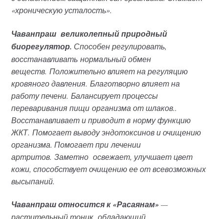
«хроническую усталость».
Чаванпраш
великолепный природный
биорегулятор
.
Способен регулировать,
восстанавливать
нормальный обмен
веществ.
Положительно влияет на регуляцию
кровяного давления.
Благотворно влияет на
работу печени.
Балансирует процессы
переваривания пищи
организма от шлаков.
.
Восстанавливает и приводит в
норму функцию
ЖКТ.
Помогает выводу эндотоксинов и очищению
организма. Помогает при
лечении
артритов.
Заметно освежает, улучшает цвет
кожи, способствует очищению ее от всевозможных
высыпаний.
Чаванпраш относится к
«Расаянам»
—
растительный тоник,
обладающий