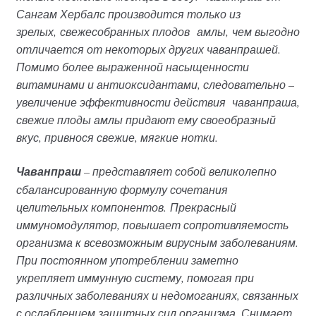
Сангам Хербалс производится только из
зрелых,
свежесобранных плодов
амлы,
чем выгодно
отличается от некоторых других чаванпрашей.
Помимо более выраженной насыщенности
витаминами и антиоксидантами, следовательно –
увеличение эффективности действия чаванпраша,
свежие плоды амлы придают ему своеобразный
вкус, привнося свежие, мягкие нотки.
Чаванпраш
– представляет собой великолепно
сбалансированную формулу сочетания
целительных компонентов.
Прекрасный
иммуномодулятор
, повышает сопротивляемость
организма к всевозможным вирусным заболеваниям.
При постоянном употреблении заметно
укрепляет иммунную систему, помогая при
различных заболеваниях и недомоганиях, связанных
с ослаблением защитных сил организма. Снимает