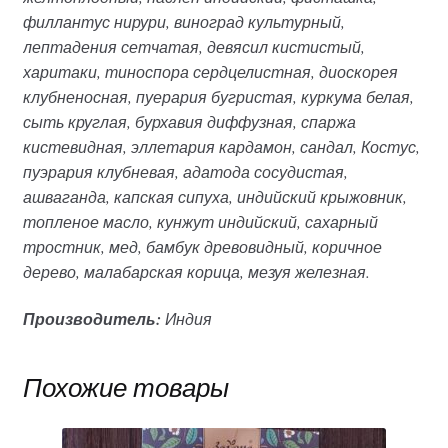
филлантус нирури, виноград культурный,
лептадения сетчатая, девясил кистистый,
харитаки, тиноспора сердцелистная, диоскорея
клубненосная, пуерария бугристая, куркума белая,
сыть круглая, бурхавия диффузная, спаржа
кистевидная, эллетария кардамон, сандал, Костус,
пуэрария клубневая, адатода сосудистая,
ашваганда, капская сипуха, индийский крыжовник,
топленое масло, кунжут индийский, сахарный
тростник, мед, бамбук древовидный, коричное
дерево, малабарская корица, мезуя железная.
Производитель:
Индия
Похожие товары