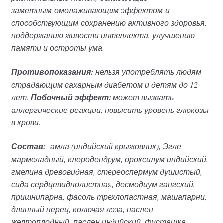
заметным
омолаживающим эффектом
и
способствующим
сохранению активного здоровья
,
поддержанию живости интеллекта, улучшению
памяти и остроты ума.
Противопоказания:
нельзя употреблять людям
страдающим сахарным диабетом и детям до 12
лет.
Побочный эффект:
может вызвать
аллергические реакции, повысить уровень глюкозы
в крови.
Состав:
амла (индийский крыжовник), Эгле
мармеладный, клеродендрум, ороксилум индийский,
гмелина древовидная, стереоспермум душистый,
сида сердцевиднолистная, десмодиум гангский,
пришнипарна, фасоль трехлопастная, машапарни,
длинный перец, колючая лоза, паслен
желтоплодный, паслен индийский, фисташка,