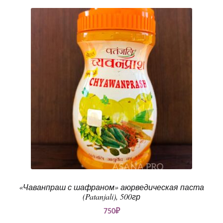
«Чаванпраш с шафраном» аюрведическая паста
(Patanjali), 500гр
750
₽