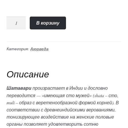
Количество
В корзину
"Шатавари"
порошок
(Indibird)
100гр
Категория:
Аюрведа
Описание
Шатавари
произрастает в Индии и дословно
переводится — «имеющая сто мужей» (shata – сто,
muli – образ с веретенообразной формой корней). В
соответствии с древнеиндийскими верованиями,
тонизирующее воздействие на женские половые
органы позволяет удовлетворить сотню