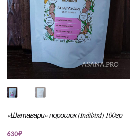
«Шатавари» порошок (Indibird) 100гр
630
₽