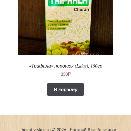
«Трифала» порошок (Lalas), 100гр
250
₽
В корзину
bogatiy-vkus.ru © 2026 - Богатый Вкус (вкусно и