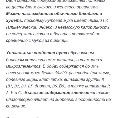
счёт большого содержания множества полезных
веществ для мужского и женского организма.
Можно наслаждаться обычными блюдами и
худеть
, поскольку нутовая мука имеет низкий ГИ
(гликемический индекс) и невысокую калорийность,
не содержит глютен и богата клетчаткой по
сравнению с мукой из пшеницы.
Уникальные свойства нута
обусловлены
большим количеством минералов, витаминов и
микроэлементов. В бобах содержатся до 30%
легкоусвояемого белка, 50-60% углеводов (сложных),
полезные жиры, клетчатка, витамины группы B
(B1, B2, B3, B5, биотин, B6, В9), а также витамины P,
A, Е и C.
Высокое содержание клетчатки
также
благотворно влияет на здоровье, в особенности на
кишечник.