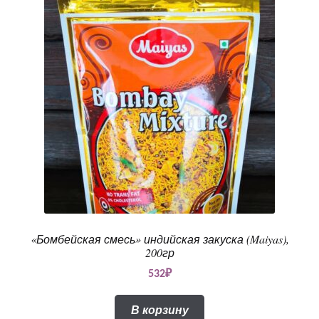
«Бомбейская смесь» индийская закуска (Maiyas),
200гр
532
₽
В корзину