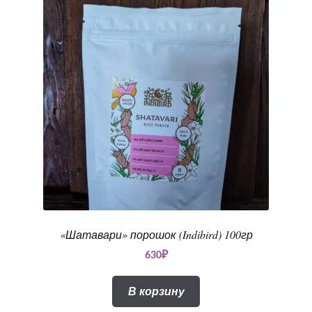
«Шатавари» порошок (Indibird) 100гр
630
₽
В корзину