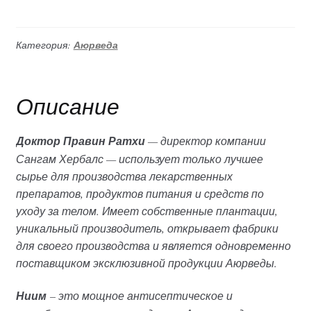
таблетки
(Sangam
Herbals),
Категория:
Аюрведа
60
таблеток
750мг
Описание
каждая
Доктор Правин Ратхи
— директор компании
Сангам Хербалс — использует только лучшее
сырье для производства лекарственных
препаратов, продуктов питания и средств по
уходу за телом. Имеет собственные плантации,
уникальный производитель, открывает фабрики
для своего производства и является одновременно
поставщиком эксклюзивной продукции Аюрведы.
Ниим
– это мощное антисептическое и