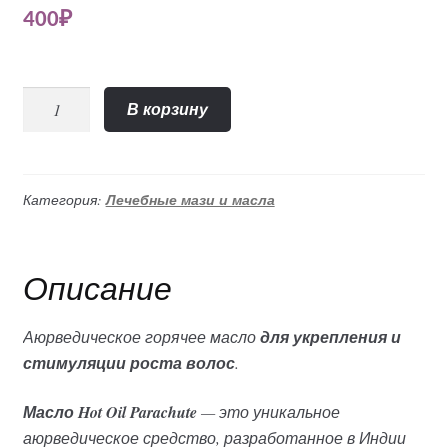
400
₽
Количество
В корзину
Горячее
масло
для
волос
Категория:
Лечебные мази и масла
(Parachute),
300мл
Описание
Аюрведическое горячее масло
для укрепления и
стимуляции роста волос
.
Масло Hot Oil Parachute
— это уникальное
аюрведическое средство, разработанное в Индии