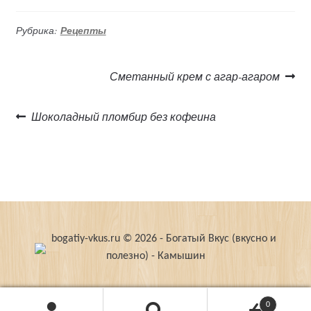
Рубрика:
Рецепты
Навигация
Предыдущая
Сметанный крем с агар-агаром
запись:
по
Следующая
Шоколадный пломбир без кофеина
записям
запись:
bogatiy-vkus.ru © 2026 - Богатый Вкус (вкусно и
полезно) - Камышин
0