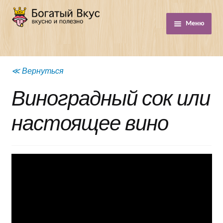
Перейти
Перейти
Меню
к
к
навигации
содержимому
Магазин
≪ Вернуться
Блог
Виноградный сок или
настоящее вино