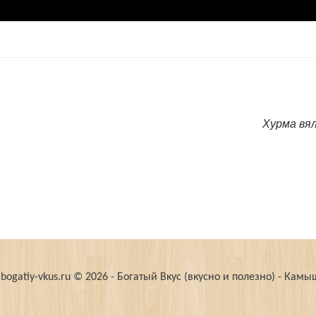
Предыду
Хурма вял
запись:
bogatiy-vkus.ru © 2026 - Богатый Вкус (вкусно и полезно) - Кам