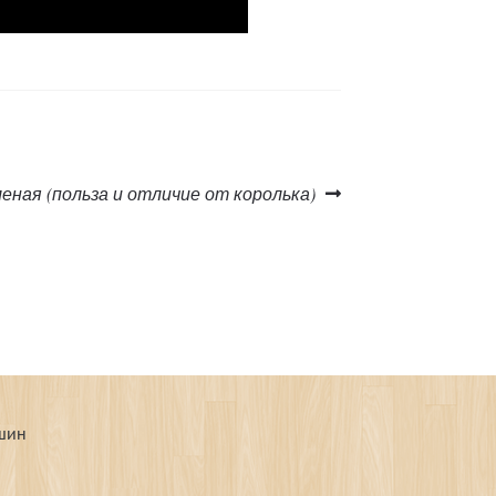
щая
еная (польза и отличие от королька)
ышин