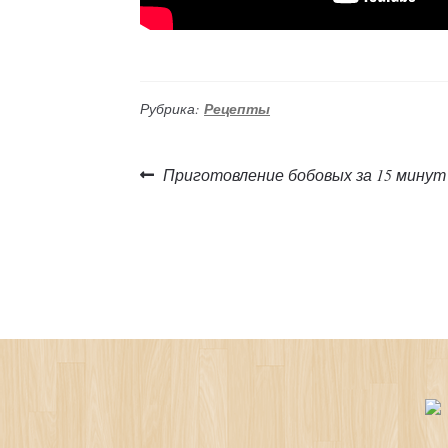
Рубрика:
Рецепты
Навигация
Следующая
Приготовление бобовых за 15 минут
запись:
по
записям