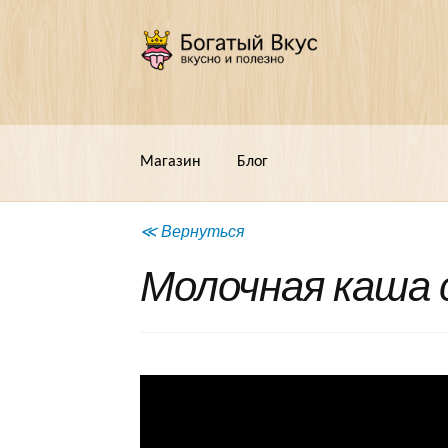
Перейти
Перейти
к
к
навигации
содержимому
Магазин
Блог
≪ Вернуться
Молочная каша 