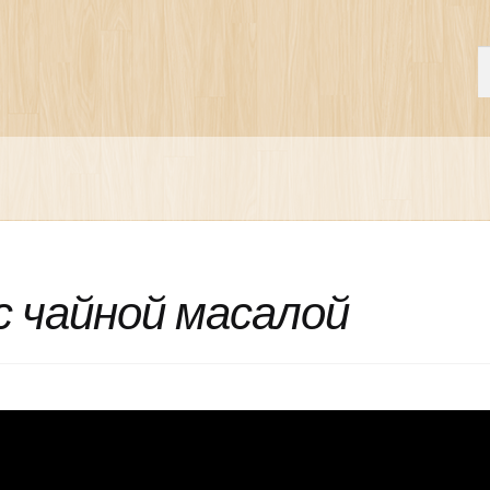
П
И
с чайной масалой